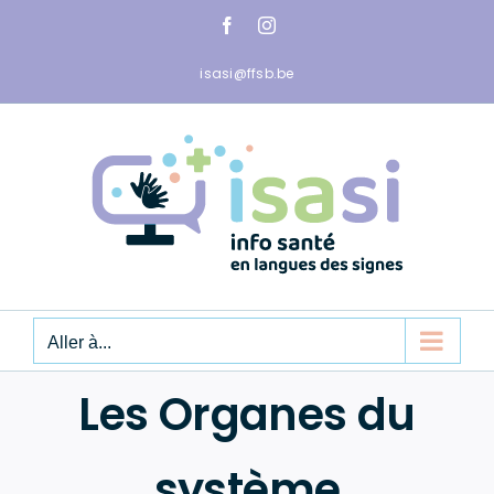
Passer
Facebook
Instagram
au
contenu
isasi@ffsb.be
Aller à...
Les Organes du
système